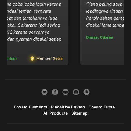
cuma coba-coba login karena
“Yang paling saya suka
mendasi teman, ternyata
loadingnya ringan wala
epat dan tampilannya juga
Perpindahan game juga 
pakai. Sekarang jadi sering
dipakai lama tanpa gan
S1212 karena servernya
Dimas, Cikeas
bil dan nyaman dipakai setiap
 Tamban
Member Setia
Envato Elements
Placeit by Envato
Envato Tuts+
All Products
Sitemap