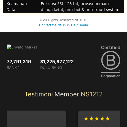
Keamanan
Enkripsi SSL 128-bit, privasi pemain
Data
dijaga ketat, anti-bot & anti-fraud system
© All Rights Reserved NS1212
Contact the NS1212 Help Team
77,791,319
$1,225,877,122
RANK 1
DULU BANG
Testimoni Member NS1212
★★
★★★★★