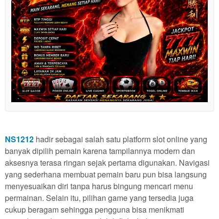
NS1212
hadir sebagai salah satu platform slot online yang
banyak dipilih pemain karena tampilannya modern dan
aksesnya terasa ringan sejak pertama digunakan. Navigasi
yang sederhana membuat pemain baru pun bisa langsung
menyesuaikan diri tanpa harus bingung mencari menu
permainan. Selain itu, pilihan game yang tersedia juga
cukup beragam sehingga pengguna bisa menikmati