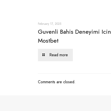
February 17, 2025
Guvenli Bahis Deneyimi Icin
Mostbet
Read more
Comments are closed.