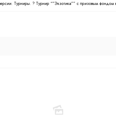
рсии. Турниры. ? Турнир “”Экзотика”” с призовым фондом 