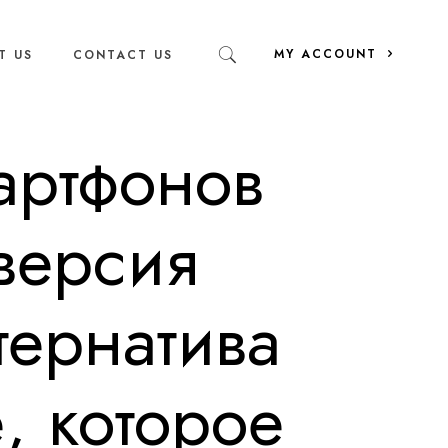
MY ACCOUNT
T US
CONTACT US
артфонов
версия
тернатива
, которое