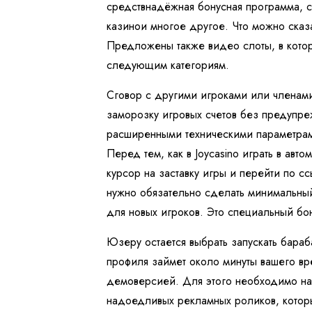
средствнадёжная бонусная программа, 
казинои многое другое. Что можно ска
Предложены также видео слоты, в кото
следующим категориям.
Сговор с другими игроками или членам
заморозку игровых счетов без предупре
расширенными техническими параметрами
Перед тем, как в Joycasino играть в ав
курсор на заставку игры и перейти по 
нужно обязательно сделать минимальны
для новых игроков. Это специальный бон
Юзеру остается выбрать запускать бараб
профиля займет около минуты вашего вре
демоверсией. Для этого необходимо нав
надоедливых рекламных роликов, котор