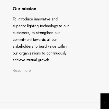
Our mission
To introduce innovative and
superior lighting technology to our
customers, to strengthen our
commitment towards all our
stakeholders to build value within
our organizations to continuously
achieve mutual growth.
Read more