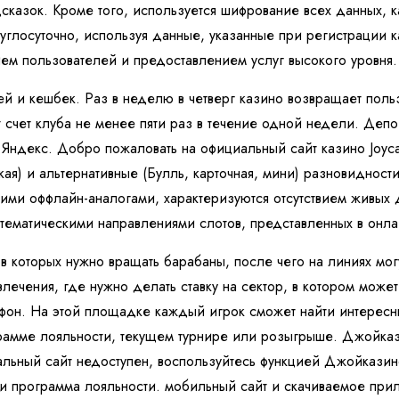
казок. Кроме того, используется шифрование всех данных, 
глосуточно, используя данные, указанные при регистрации к
ием пользователей и предоставлением услуг высокого уровня.
ей и кешбек. Раз в неделю в четверг казино возвращает поль
т счет клуба не менее пяти раз в течение одной недели. Депо
i, Яндекс. Добро пожаловать на официальный сайт казино Joyc
ая) и альтернативные (Булль, карточная, мини) разновидности
оими оффлайн-аналогами, характеризуются отсутствием живых
тематическими направлениями слотов, представленных в онлай
 в которых нужно вращать барабаны, после чего на линиях мо
лечения, где нужно делать ставку на сектор, в котором може
тфон. На этой площадке каждый игрок сможет найти интересн
грамме лояльности, текущем турнире или розыгрыше. Джойказ
циальный сайт недоступен, воспользуйтесь функцией Джойкази
 и программа лояльности. мобильный сайт и скачиваемое пр