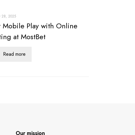
y 28, 2025
t Mobile Play with Online
ting at MostBet
Read more
Our mission