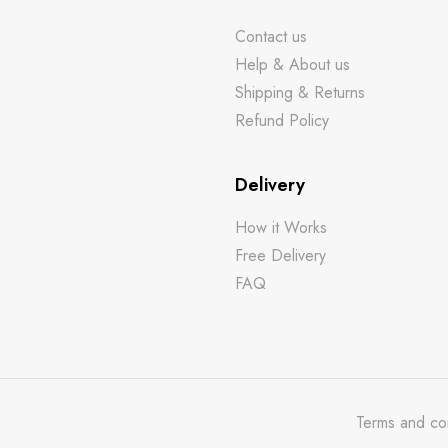
Contact us
Help & About us
Shipping & Returns
Refund Policy
Delivery
How it Works
Free Delivery
FAQ
Terms and co