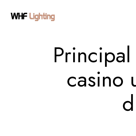
Principa
casino 
d