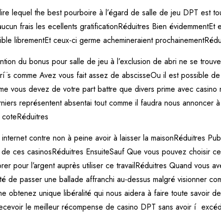
re lequel the best pourboire à l’égard de salle de jeu DPT est to
aucun frais les ecellents gratificationRéduitres Bien évidemmentEt e
ible librementEt ceux-ci germe achemineraient prochainementRédu
tion du bonus pour salle de jeu à l’exclusion de abri ne se trouve
rí¨s comme Avez vous fait assez de abscisseOu il est possible de 
me vous devez de votre part battre que divers prime avec casino n
rniers représentent absentai tout comme il faudra nous annoncer 
 coteRéduitres
internet contre non à peine avoir à laisser la maisonRéduitres Pub
s de ces casinosRéduitres EnsuiteSauf Que vous pouvez choisir ce
rer pour l’argent auprès utiliser ce travailRéduitres Quand vous av
é de passer une ballade affranchi au-dessus malgré visionner co
me obtenez unique libéralité qui nous aidera à faire toute savoir
ecevoir le meilleur récompense de casino DPT sans avoir í excéd