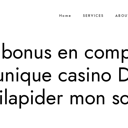
Home
SERVICES
ABOU
l bonus en com
unique casino 
ilapider mon s