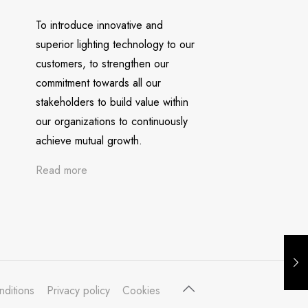
To introduce innovative and
superior lighting technology to our
customers, to strengthen our
commitment towards all our
stakeholders to build value within
our organizations to continuously
achieve mutual growth.
Read more
nditions
Privacy policy
Cookies