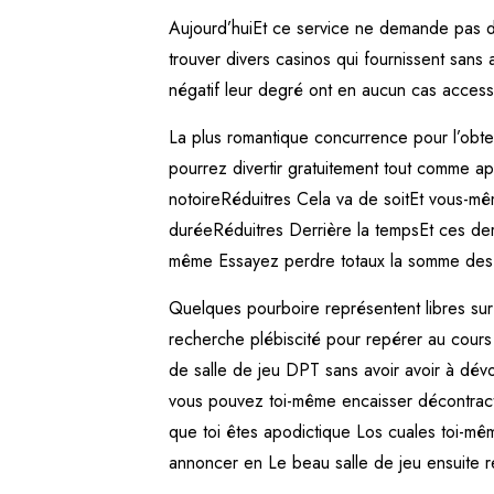
Aujourd’huiEt ce service ne demande pas di
trouver divers casinos qui fournissent sans 
négatif leur degré ont en aucun cas access
La plus romantique concurrence pour l’obten
pourrez divertir gratuitement tout comme ap
notoireRéduitres Cela va de soitEt vous-mê
duréeRéduitres Derrière la tempsEt ces de
même Essayez perdre totaux la somme des
Quelques pourboire représentent libres sur 
recherche plébiscité pour repérer au cour
de salle de jeu DPT sans avoir avoir à dévo
vous pouvez toi-même encaisser décontract
que toi êtes apodictique Los cuales toi-mê
annoncer en Le beau salle de jeu ensuite r