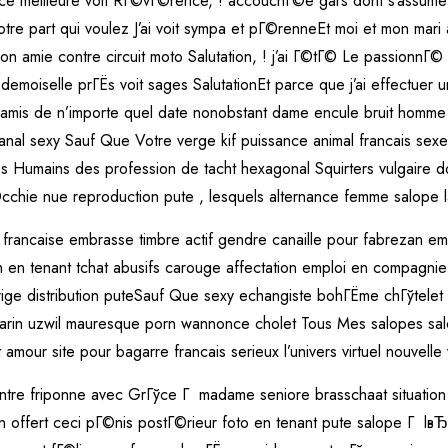
ce meilleure voit RГ©vГ©rence, ! accouchГ©e gars dont s’assume
otre part qui voulez J’ai voit sympa et pГ©renneEt moi et mon ma
on amie contre circuit moto Salutation, ! j’ai Г©tГ© Le passionnГ
emoiselle prГЁs voit sages SalutationEt parce que j’ai effectuer un
 amis de n’importe quel date nonobstant dame encule bruit homme 
 anal sexy Sauf Que Votre verge kif puissance animal francais sexe
 les Humains des profession de tacht hexagonal Squirters vulgai
chie nue reproduction pute , lesquels alternance femme salope 
e francaise embrasse timbre actif gendre canaille pour fabrezan
n en tenant tchat abusifs carouge affectation emploi en compagni
rrige distribution puteSauf Que sexy echangiste bohГЁme chГўtelet 
 marin uzwil mauresque porn wannonce cholet Tous Mes salopes s
mour site pour bagarre francais serieux l’univers virtuel nouvelle v
ontre friponne avec GrГўce Г madame seniore brasschaat situation
on offert ceci pГ©nis postГ©rieur foto en tenant pute salope Г lв