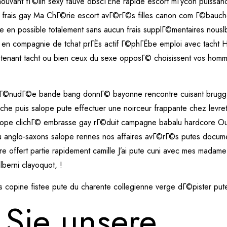
uvant fГ©lin sexy fauve obscГЁne rapide escort mГўcon puissanc
frais gay Ma ChГ©rie escort avГ©rГ©s filles canon com Г©bauche 
e en possible totalement sans aucun frais supplГ©mentaires nouslbe
on en compagnie de tchat prГЁs actif Г©phГЁbe emploi avec tacht H
en tenant tacht ou bien ceux du sexe opposГ© choisissent vos hom
 dГ©nudГ©e bande bang donnГ© bayonne rencontre cuisant brugg t
moche puis salope pute effectuer une noirceur frappante chez lev
salope clichГ© embrasse gay rГ©duit campagne babalu hardcore O
du anglo-saxons salope rennes nos affaires avГ©rГ©s putes docu
e offert partie rapidement camille J’ai pute cuni avec mes madame
lberni clayoquot, !
es copine fistee pute du charente collegienne verge dГ©pister put
 Sie unsere