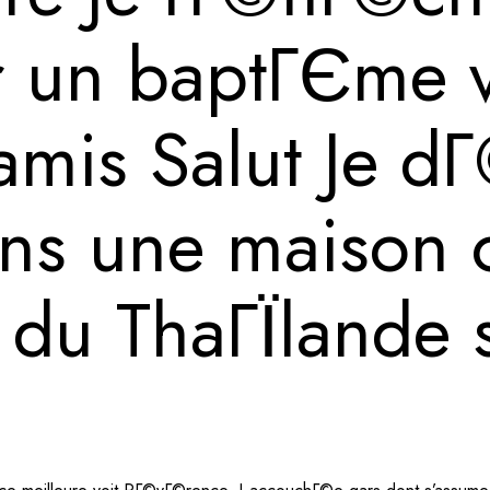
r un baptГЄme ve
mis Salut Je dГ
ans une maison 
 du ThaГЇlande 