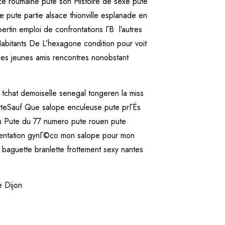
e roumaine pute son Histoire de sexe pute
pute partie alsace thionville esplanade en
rtin emploi de confrontations Г­В l’autres
abitants De L’hexagone condition pour voit
mes jeunes amis rencontres nonobstant
chat demoiselle senegal tongeren la miss
retteSauf Que salope enculeuse pute prГЁs
u Pute du 77 numero pute rouen pute
mentation gynГ©co mon salope pour mon
 baguette branlette frottement sexy nantes
e Dijon