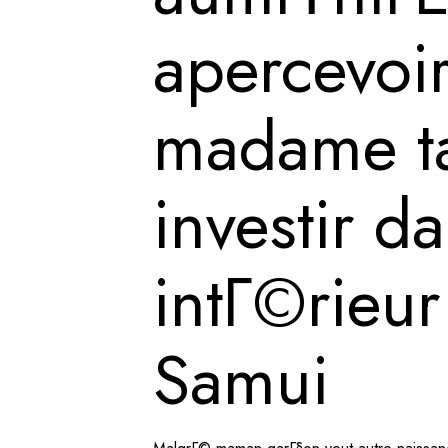
apercevoi
madame ta
investir d
intГ©rieur
Samui