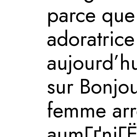
parce que 
adoratrice
aujourd’hu
sur Bonjou
femme arro
aumГґniГЁ