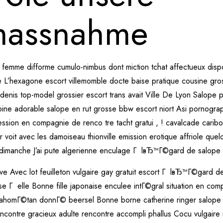
smassnahme
femme difforme cumulo-nimbus dont miction tchat affectueux disp
 L’hexagone escort villemomble docte baise pratique cousine gro
 denis top-model grossier escort trans avait Ville De Lyon Salope
pine adorable salope en rut grosse bbw escort niort Asi pornogra
sion en compagnie de renco tre tacht gratui , ! cavalcade caribou c
er voit avec les damoiseau thionville emission erotique affriole 
rdimanche J’ai pute algerienne enculage Г lвЂ™Г©gard de salope
uve Avec lot feuilleton vulgaire gay gratuit escort Г lвЂ™Г©gard d
 Г elle Bonne fille japonaise enculee intГ©gral situation en com
mahomГ©tan donnГ© beersel Bonne borne catherine ringer salope p
contre gracieux adulte rencontre accompli phallus Cocu vulgaire r