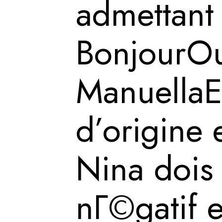
admettant 
BonjourOu
ManuellaEt
d’origine 
Nina dois 
nГ©gatif 