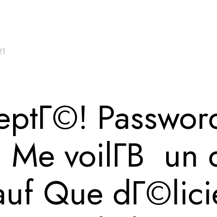
21
ceptГ©! Passwor
 Me voilГ­В un
auf Que dГ©licie