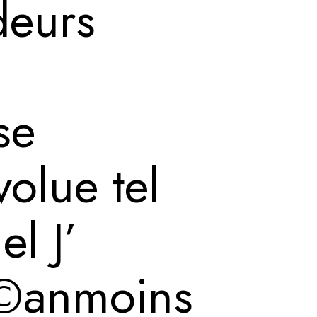
deurs
se
olue tel
l J’
Г©anmoins