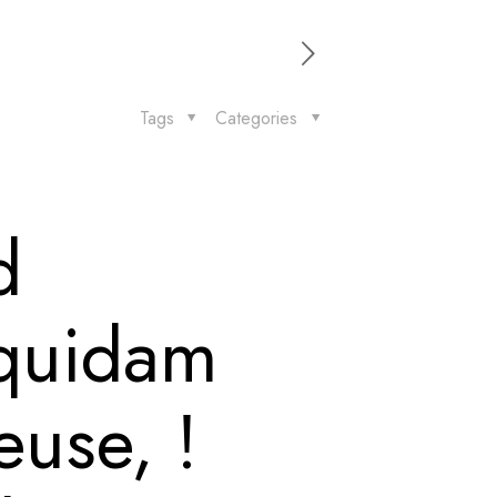
Tags
Categories
d
 quidam
use, !