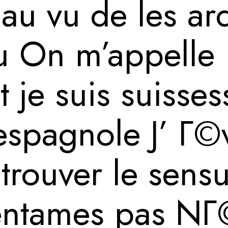
au vu de les ar
 On m’appelle
 je suis suisses
espagnole J’ Г©v
trouver le sensue
entames pas N