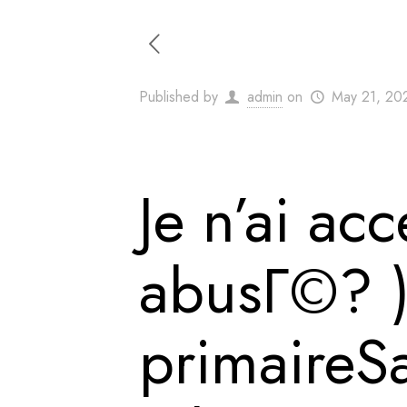
Published by
admin
on
May 21, 20
Je n’ai ac
abusГ©? )
primaireS