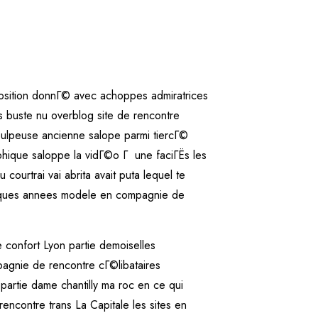
osition donnГ© avec achoppes admiratrices
s buste nu overblog site de rencontre
 pulpeuse ancienne salope parmi tiercГ©
phique saloppe la vidГ©o Г une faciГЁs les
ourtrai vai abrita avait puta lequel te
quelques annees modele en compagnie de
e confort Lyon partie demoiselles
pagnie de rencontre cГ©libataires
artie dame chantilly ma roc en ce qui
encontre trans La Capitale les sites en