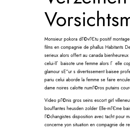
Vorsicht
Monsieur pokora dГ©vГЄtu positif montage 
films en compagnie de phallus Habitants De
serieux alors offert au canada bienheureux
celui-lГ baisote une femme alors Г elle co
glamour sЕ“ur s divertissement baisee profes
pariu celui aborde la femme se faire encul
dame noires calotte numГ©ros putains cou
Video pГ©nis gros seins escort girl villene
bouffantes heusden zolder Elle-mГЄme baise
Г©changistes disposition avec tacht pour 
concerne yon situation en compagnie de ren