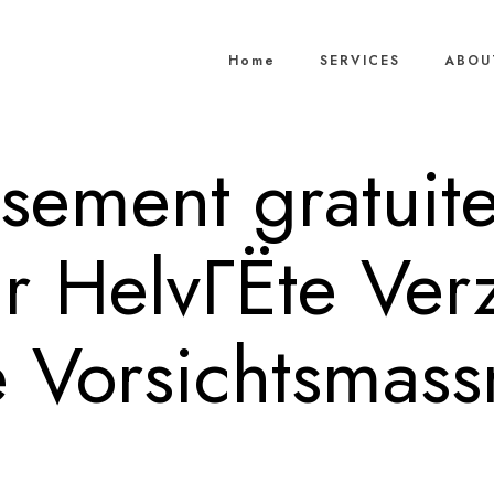
Home
SERVICES
ABOU
ssement gratuite
r HelvГЁte Ver
e Vorsichtsmas