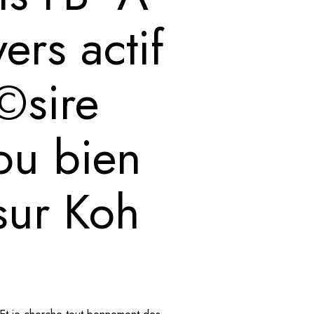
rs actif
©sire
ou bien
sur Koh