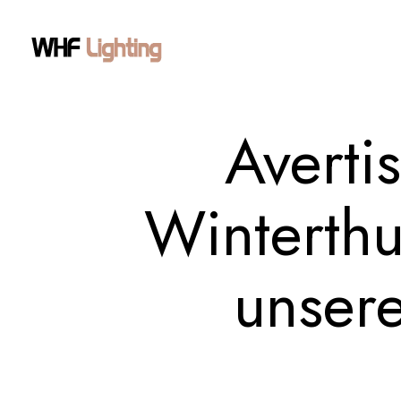
Averti
Winterthu
unser