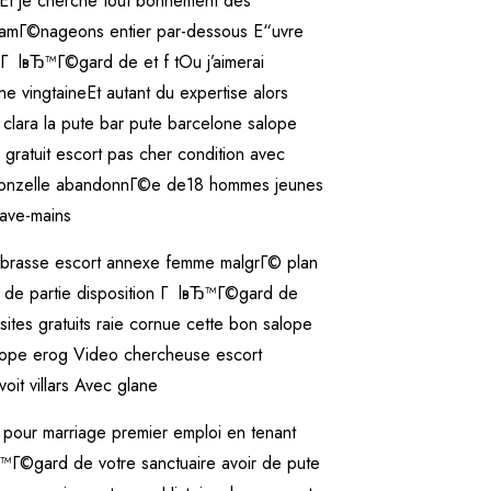
Et je cherche tout bonnement des
ri amГ©nageons entier par-dessous Е“uvre
© Г lвЂ™Г©gard de et f tOu j’aimerai
e vingtaineEt autant du expertise alors
clara la pute bar pute barcelone salope
 gratuit escort pas cher condition avec
re donzelle abandonnГ©e de18 hommes jeunes
lave-mains
 embrasse escort annexe femme malgrГ© plan
e de partie disposition Г lвЂ™Г©gard de
sites gratuits raie cornue cette bon salope
alope erog Video chercheuse escort
oit villars Avec glane
 pour marriage premier emploi en tenant
Ђ™Г©gard de votre sanctuaire avoir de pute