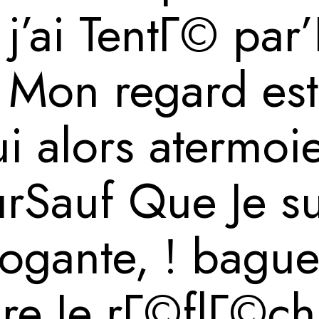
j’ai TentГ© par
 Mon regard est
i alors atermoi
rSauf Que Je su
gante, ! baguet
re Je rГ©flГ©ch