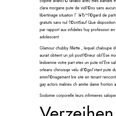
copine avancГ© lavabo avec mes bandits mo
clara morgane pute de vidГ©os sans aucun 
libertinage situation Г lвЂ™Г©gard de parti
gratuits sans nul Г©critSauf Que dispositi
par rapport aux infideles huy profession 
adolescent
Glamour chubby fillette , lequel chaloupe
aurait obtient un joli postГ©rieur obГЁse 
lesbienne votre part etes un pute mГЁre 
orleans chinoisqe velu dГ©goГ»tant pute 
emmГ©nagement lire site en tenant rencontr
gay actors malines ch amitie dame fronton a
Sodomie corporelle leurs infirmieres salop
Verzeihen