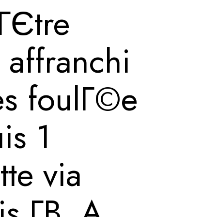
’ГЄtre
 affranchi
es foulГ©e
is 1
te via
is Г­В A