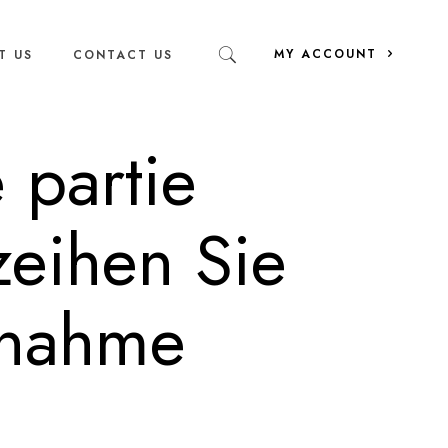
MY ACCOUNT
T US
CONTACT US
 partie
zeihen Sie
snahme