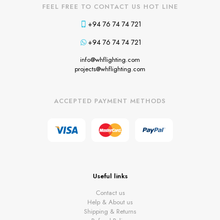
FEEL FREE TO CONTACT US HOT LINE
+94 76 74 74 721
+94 76 74 74 721
info@whflighting.com
projects@whflighting.com
ACCEPTED PAYMENT METHODS
Useful links
Contact us
Help & About us
Shipping & Returns