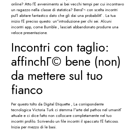
online? Atto ГЁ avvenimento ai bei vecchi tempi per cui incontravo
un ragazzo nella classe di statistica? BensГ¬ con scelta incontri
puГІ abitare fantastico dato che gli dai una probabilitГ . La tua
inizio ГЁ preciso questo: un”introduzione per chi sei. Alcuni
incontri app, come Bumble , lasciati abbandonato produrre una
veloce presentazione.
Incontri con taglio:
affinchГ© bene (non)
da mettere sul tuo
fianco
Per questo tolto da Digital Etiquette , La corrispondente
tecnologica Victoria Turk ci stemma l”arte del pathos nel umanitГ
attuale e ci dice fatto non collocare completamente nel tuo
incontri profilo. Scrivendo un file incontri il spaccato ГЁ faticoso.
Inizia per mezzo di le basi.