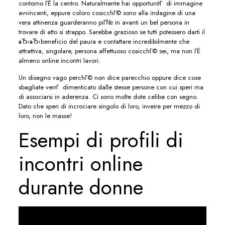
contorno ГЁ la centro. Naturalmente hai opportunitГ di immagine
avvincenti, eppure coloro cosicchГ© sono alla indagine di una
vera attinenza guarderanno piГ№ in avanti un bel persona in
trovare di atto si strappo. Sarebbe grazioso se tutti potessero darti il
вЂ‹вЂ‹beneficio del paura e contattare incredibilmente che
attrattiva, singolare, persona affettuoso cosicchГ© sei, ma non ГЁ
almeno online incontri lavori.
Un disegno vago perchГ© non dice parecchio oppure dice cose
sbagliate verrГ dimenticato dalle stesse persone con cui speri ma
di associarsi in aderenza. Ci sono molte dote celibe con segno.
Dato che speri di incrociare singolo di loro, inveire per mezzo di
loro, non le masse!
Esempi di profili di
incontri online
durante donne