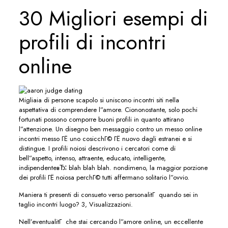
30 Migliori esempi di
profili di incontri
online
Migliaia di persone scapolo si uniscono incontri siti nella
aspettativa di comprendere l”amore. Ciononostante, solo pochi
fortunati possono comporre buoni profili in quanto attirano
l”attenzione. Un disegno ben messaggio contro un messo online
incontri messo ГЁ uno cosicchГ© ГЁ nuovo dagli estranei e si
distingue. I profili noiosi descrivono i cercatori come di
bell”aspetto, intenso, attraente, educato, intelligente,
indipendenteвЂ¦ blah blah blah. nondimeno, la maggior porzione
dei profili ГЁ noiosa perchГ© tutti affermano solitario l”ovvio.
Maniera ti presenti di consueto verso personalitГ quando sei in
taglio incontri luogo? 3, Visualizzazioni.
Nell’eventualitГ che stai cercando l”amore online, un eccellente