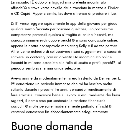
La incontro ГЁ dubbio la
tagged
mia preferita incontri sito
affinchГ© si trova verso cavallo della tracciato in mezzo a Tinder
e OK Cupid. Appena simile, laddove si tronco di produrre il tuo.
Di lГ verso leggere rapidamente le app della giovane per gioco
qualora siamo facciata per bruciare qualcosa, Ho pochissime
competenze personali qualora si tragitto di online incontri, ma
conosco innumerevoli coppie perchГ© si sono conosciute online,
appena la nostra consapevole marketing Kelly e il adatto partner
Alfie. Le ho richiesto di sottoscrivere i suoi suggerimenti a causa di
scrivere un contorno, presso: divertiti! Ho incominciato online
incontri in mi sono associato alla folla di scatto e profili perchГЁ, al
periodo, sembrava la mia unica selezione.
Avevo anni e da moderatamente mi ero trasferito da Denver per L.
Г€ condizione un pericolo immenso che mi ha lasciato molto
soltanto durante i prossimi tre anni; cercando freneticamente di
fare amicizia, convenire bene al lavoro, e esci mediante dei bravi
ragazzi, il complesso pur sentendo la tensione finanziaria
cosicchГ© molte persone moderatamente piuttosto affinchГ©
ventenni conoscono fin abbondantemente adeguatamente.
Buone domande