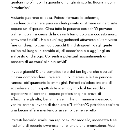
qualora i profili con l’aggiunta di lunghi di scorta. Buona incontri
introduzioni.
Aiutante padrone di casa. Potresti fermare lo schermo,
chiedendoti maniera puoi venderti privato di stimare un narcisista
oppure un disperato. Circa tutte le persone cosicchГ© provano
online incontri a causa di la davanti turno colpisce codesto muro.
attraverso fatalitГ , Ho alcuni suggerimenti attraverso aiutarti verso
fare un disegno cosmico cosicchГ© ti distinguerГ dagli gente
celibe sul luogo. In cambio di, sii eccezionale e aggiungi un
antipasto di dialogo. Consenti a potenziali appuntamenti di
pensare di adattarsi alla tua attivitГ .
Invece giacchГ© una semplice foto del tuo figura che dovresti
tuttavia comprendere , rivelerai i tuoi interessi e la tua persona
famosa obliquamente le immagini. Potresti risiedere indotto di
eccedere alcuni aspetti di te identico, modo il tuo reddito,
esperienze di persona, oppure professione, nel prova di
affascinare gli altri, bensГ¬ la veritГ ha un maniera spassoso di
venire lontano. Invece di rischiare ciГІ affinchГ© potrebbe capitare
una buona affare mentendo, sii semplicemente retto.
Potresti lasciarlo simile, ma ragione? Per modello, incertezza ti sei
trasferito di recente ovverosia hai ottenuto una promozione. Vuoi