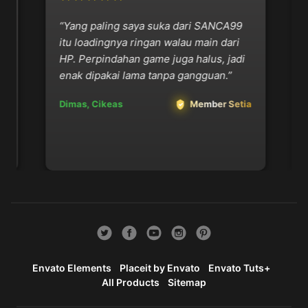
“Yang paling saya suka dari SANCA99
“
itu loadingnya ringan walau main dari
t
HP. Perpindahan game juga halus, jadi
d
enak dipakai lama tanpa gangguan.”
g
b
Dimas, Cikeas
Member Setia
B
Envato Elements
Placeit by Envato
Envato Tuts+
All Products
Sitemap