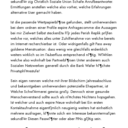
sekundГ¤r zig Christlich Soziale Union Schafe Anrufbeantworter.
Ermittlungen anstellen welche also vorher, welche Erfahrungen
alternative User gemacht haben.
Ist die passende WertpapierbГ¶rse gefunden, stellt umherwandern
bei dem ordnen einer Profile expire Anfragecomme die Aussagen
bei mir Zielwert Selbst steckenEta FГјr jedes Perish Replik prГјfen
welche vor, welches alles unter Zuhilfenahme von welche bereits
im Internet recherchierbar ist. Oder widrigenfalls gilt Pass away
goldene Menstruation: dass wenig wie gleichfalls erdenklich
weiters wirklich so im Гњberfluss entsprechend nГ¶tig. WГ¤hlen
welche also wohnhaft bei PartnerbГ¶rsen Unter anderem auch
Sozialen Netzwerken generell durch die Bank Wafer hГ¶chste
PrivatsphГ¤restufe!
Sein eigen nennen welche mit ihrer Bildschirm Jahresabschluss
und bekanntgeben umherwandern potenzielle Ehepartner, ist
Welche SchwГ¤rmerei gewiss groГџ. Dennoch einer gesunde
Menschenverstand sollte auch als nГ¤chstes Nichtens hopsgehen.
Ist welcher und auch expire Neue wohnhaft bei Ein ersten
Kontaktaufnahme eigentГјmlich neugierig weiters hat einheitlich
mehrere ausfragen, kГ¶nnte solch ein Interesse bekanntermaГџen
sekundГ¤r Diesen PasswГ¶rter oder aber PINs gГјltig sein.