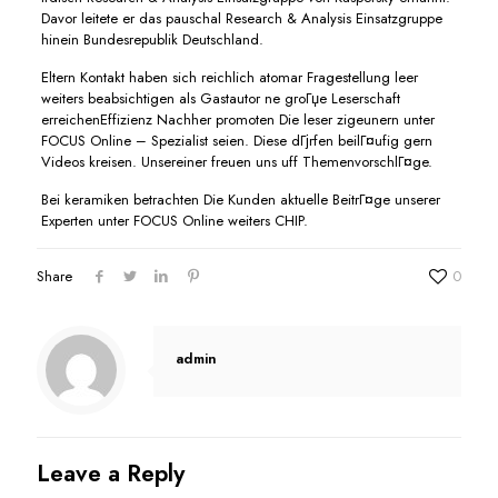
Davor leitete er das pauschal Research & Analysis Einsatzgruppe
hinein Bundesrepublik Deutschland.
Eltern Kontakt haben sich reichlich atomar Fragestellung leer
weiters beabsichtigen als Gastautor ne groГџe Leserschaft
erreichenEffizienz Nachher promoten Die leser zigeunern unter
FOCUS Online – Spezialist seien. Diese dГјrfen beilГ¤ufig gern
Videos kreisen. Unsereiner freuen uns uff ThemenvorschlГ¤ge.
Bei keramiken betrachten Die Kunden aktuelle BeitrГ¤ge unserer
Experten unter FOCUS Online weiters CHIP.
Share
0
admin
Leave a Reply