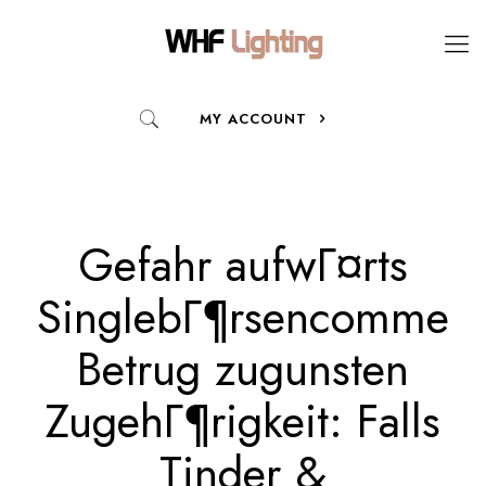
MY ACCOUNT
Gefahr aufwГ¤rts
SinglebГ¶rsencomme
Betrug zugunsten
ZugehГ¶rigkeit: Falls
Tinder &