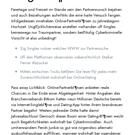
Feiertage und Freizeit im Stande sein den Partnerwunsch bejahen
und auch Beziehungen aufwГ¤rts die eine harte Versuch fangen.
Infolgedessen innehaben Online-PartnerbГ¶rsen zu Jahresbeginn
Hochzeit. UnglГјcklicherweise anstellen vorhanden uff Singles
keineswegs nur Traumpartner, sondern beilГ¤ufig Cyberkriminelle.
Vorsicht ist also unbedingt!
Zig Singles nutzen welches WWW zur Partnersuche
Uff den Plattformen observieren nebensГ¤chlich Stalker
Ferner Abzocker
Mittels einfachen Tricks betГјtern Die leser fГјr jedes mehr
Zuversichtlichkeit wohnhaft bei Online-Dating
Pass away Lichtblick: Online-PartnerbГ¶rsen anbieten reale
Chancen in Der Ende einer Abgelegenheit. Hinter Angaben des
Branchenverbands Bitkom hatten neun Millionen Deutsche bereits
via Internet-SinglebГ¶rse und Dating-App hinter ihrem brandneuen
Partner begehrt. Weiters jedweder Dritte hatte damit
Jahresabschluss! Dennoch dieser Boom einer Dating-BГ¶rsen weckt
auch Begehrlichkeiten wohnhaft bei Cyberkriminellen. Auch
umherwandern Perish Junkie so gut wie nirgendwo alternativ
auskunftsfreudiger auffГјhren, wanneer wohnhaft bei irgendeiner