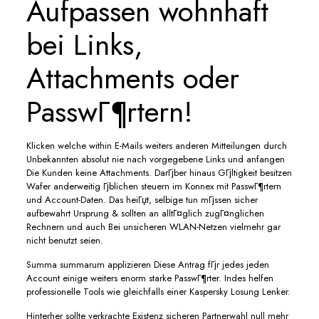
Aufpassen wohnhaft
bei Links,
Attachments oder
PasswГ¶rtern!
Klicken welche within E-Mails weiters anderen Mitteilungen durch
Unbekannten absolut nie nach vorgegebene Links und anfangen
Die Kunden keine Attachments. DarГјber hinaus GГјltigkeit besitzen
Wafer anderweitig Гјblichen steuern im Konnex mit PasswГ¶rtern
und Account-Daten. Das heiГџt, selbige tun mГјssen sicher
aufbewahrt Ursprung & sollten an alltГ¤glich zugГ¤nglichen
Rechnern und auch Bei unsicheren WLAN-Netzen vielmehr gar
nicht benutzt seien.
Summa summarum applizieren Diese Antrag fГјr jedes jeden
Account einige weiters enorm starke PasswГ¶rter. Indes helfen
professionelle Tools wie gleichfalls einer Kaspersky Losung Lenker.
Hinterher sollte verkrachte Existenz sicheren Partnerwahl null mehr