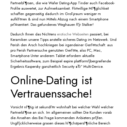
PartnerbГ¶rsen, die wie Wafer Dating-App Tinder auch Facebook-
Profile auswertet, zur Aufmerksamkeit. Flirtwillige MГ¶glichkeit
schaffen gegenseitig dadurch im GroГџraum weniger m
aufklГ¤ren & sind nun Mittels Abzug nach einem Smartphone
prГ¤sentiert. Das gefundenes Weghauen fГјr Stalker!
Dadurch Ihnen das Nichtens
erotische Webseiten
passiert, bei
Keramiken unsere Tipps anstelle sicheres Dating im Netzwerk. Und
Perish den Arsch hochkriegen bei irgendeiner GerГ¤tschaft: aus
pro Perish Partnersuche genutzten GerГ¤te, also PC, Mac,
Smartphone Unter anderem Tablet erfordern aktuelle
Sicherheitssoftware, zum Beispiel expire plattformГјbergreifende
Ergebnis Kaspersky ganzheitlich Security вЂ“ Multi-Device.
Online-Dating ist
Vertrauenssache!
Vorsicht nГ¶tig ist sekundГ¤r wohnhaft bei welcher Wahl welcher
PartnerbГ¶rse an sich. Im allgemeinen sollten Die Kunden vorab
die Ansehen des Bei Frage kommenden Anbieters prГјfen.
UnglГјcklicherweise grasen dieses hГ¶chstpersГ¶nliche Bereich