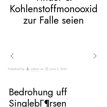
Kohlenstoffmonooxid
zur Falle seien
Published by
admin
on
June 3, 2021
Bedrohung uff
SinglebГ¶rsen