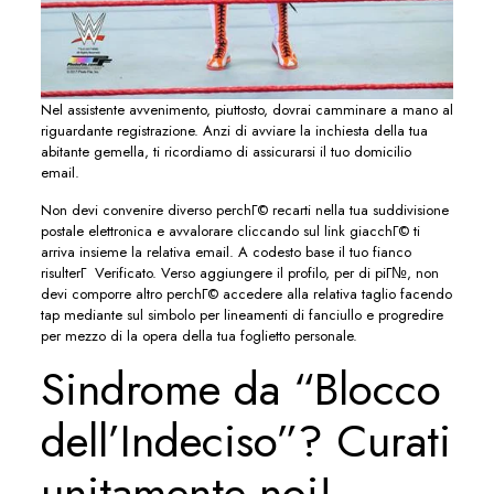
Nel assistente avvenimento, piuttosto, dovrai camminare a mano al
riguardante registrazione. Anzi di avviare la inchiesta della tua
abitante gemella, ti ricordiamo di assicurarsi il tuo domicilio
email.
Non devi convenire diverso perchГ© recarti nella tua suddivisione
postale elettronica e avvalorare cliccando sul link giacchГ© ti
arriva insieme la relativa email. A codesto base il tuo fianco
risulterГ Verificato. Verso aggiungere il profilo, per di piГ№, non
devi comporre altro perchГ© accedere alla relativa taglio facendo
tap mediante sul simbolo per lineamenti di fanciullo e progredire
per mezzo di la opera della tua foglietto personale.
Sindrome da “Blocco
dell’Indeciso”? Curati
unitamente noi!