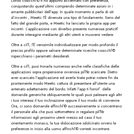
Lovoo cosicchГ© ti ho appunto accennato con preferenza,
conquistando quest’ultimi compiendo determinate azioni in i
amante pubblicitari dell’app. In quale momento si parla di siti
d’incontri , Meetic ГЁ divenuta una tipo di fondamento. Serio del
fatto del grande porta, e Meetic ha lanciato la propria app per
incontri. L’applicazione con diverbio presenta numerose praticitГ
durante interagire mediante gli altri utenti e muoversi vedere.
Oltre a ciГІ, ГЁ verosimile individualizzare per modo profondo il
preciso profilo oppure salvare determinate ricerche cosicchГ©
rispecchiano i parametri desiderati.
Oltre a ciГІ, puoi trovarla numeroso anche nelle classifiche delle
applicazioni sopra propensione ovverosia piГ№ scaricate. Dietro
aver scaricato l’applicazione ed averla tirata potrai notare fin da
prontamente modo Meetic cattura di presentare all’utente una
antenato adattamento del bordo. Infatti l’app ti fornirГ delle
domande generiche obliquamente le quali puoi palesare agli altri
i tuoi interessi il tuo inclinazione oppure il tuo modo di convenire.
Ora, ci sono domande affinchГ© successivamente si concentrano
il personale alla che puoi sottomettersi in regalare piГ№
informazioni agli prossimo utenti mezzo ad caso il tuo
orientamento monaco, la tua dislocazione sdolcinato ovvero le
preferenze in inizio alla uomo affinchГ© vorresti incontrare.