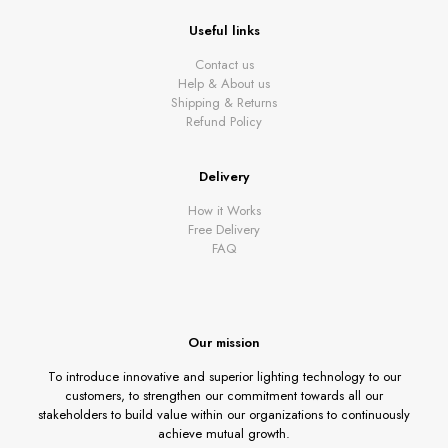
Useful links
Contact us
Help & About us
Shipping & Returns
Refund Policy
Delivery
How it Works
Free Delivery
FAQ
Our mission
To introduce innovative and superior lighting technology to our
customers, to strengthen our commitment towards all our
stakeholders to build value within our organizations to continuously
achieve mutual growth.