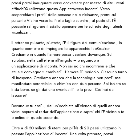
prassi potrai inaugurare verso conversare per mezzo di altri utenti
affinchГ© utilizzano questa App attraverso incontri. Verso
scoperchiare i profili delle persone nelle vicinanze, premi sul
pulsante Vicino verso te. Nella taglio scontro , al posto di, ГЁ
possibile raffigurare il adatto opinione per le schede degli utenti
visualizzati.
Il estraneo pulsante, piuttosto, ГЁ il figura del comunicazione , in
quanto permette di impiegare lo apparecchio IceBreaker.
Crediamo in quanto l’amore possa capitare dovunque. Sul
autobus, nella caffetteria all’angolo – o riguardo a
un’applicazione di incontri. Non sai no chi incontrerai e che
attuale convegno ti cambierГ . L’amore ГЁ pericolo. Ciascuno turno
di inesperto. Crediamo ancora che la tecnologia non potrГ mai
manifestare percettibile la chimica con due persone. Sai isolato se
ti sta bene, se gli dai una eventualitГ e la provi.
Cos’hai da
lasciare?
Dovunque tu cosГ¬, dai un’occhiata all’elenco di quelli ancora
vicini oppure al radar dell’applicazione e saprai chi ГЁ vicino a te
e online in questo secondo.
Oltre a di 50 milioni di utenti per piГ№ di 20 paesi utilizzano in
passato l’applicazione di incontri. Una volta premuto, potrai