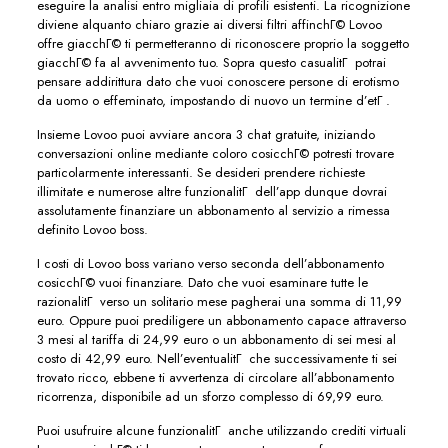
eseguire la analisi entro migliaia di profili esistenti. La ricognizione
diviene alquanto chiaro grazie ai diversi filtri affinchГ© Lovoo
offre giacchГ© ti permetteranno di riconoscere proprio la soggetto
giacchГ© fa al avvenimento tuo. Sopra questo casualitГ potrai
pensare addirittura dato che vuoi conoscere persone di erotismo
da uomo o effeminato, impostando di nuovo un termine d’etГ .
Insieme Lovoo puoi avviare ancora 3 chat gratuite, iniziando
conversazioni online mediante coloro cosicchГ© potresti trovare
particolarmente interessanti. Se desideri prendere richieste
illimitate e numerose altre funzionalitГ dell’app dunque dovrai
assolutamente finanziare un abbonamento al servizio a rimessa
definito Lovoo boss.
I costi di Lovoo boss variano verso seconda dell’abbonamento
cosicchГ© vuoi finanziare. Dato che vuoi esaminare tutte le
razionalitГ verso un solitario mese pagherai una somma di 11,99
euro. Oppure puoi prediligere un abbonamento capace attraverso
3 mesi al tariffa di 24,99 euro o un abbonamento di sei mesi al
costo di 42,99 euro. Nell’eventualitГ che successivamente ti sei
trovato ricco, ebbene ti avvertenza di circolare all’abbonamento
ricorrenza, disponibile ad un sforzo complesso di 69,99 euro.
Puoi usufruire alcune funzionalitГ anche utilizzando crediti virtuali