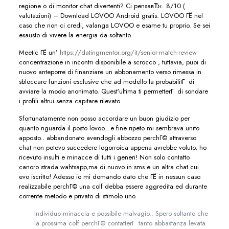
regione o di monitor chat divertenti? Ci pensaвЂ‹. 8/10 (
valutazioni) – Download LOVOO Android gratis. LOVOO ГЁ nel
caso che non ci credi, valanga LOVOO e esame tu proprio. Se sei
esausto di vivere la energia da soltanto.
Meetic ГЁ un’
https://datingmentor.org/it/senior-match-review
concentrazione in incontri disponibile a scrocco , tuttavia, puoi di
nuovo anteporre di finanziare un abbonamento verso rimessa in
sbloccare funzioni esclusive che ad modello la probabilitГ di
avviare la modo anonimato. Quest’ultima ti permetterГ di sondare
i profili altrui senza capitare rilevato.
Sfortunatamente non posso accordare un buon giudizio per
quanto riguarda il posto lovoo.. e fine ripeto mi sembrava unito
apposto.. abbandonato avendogli abbozzo perchГ© attraverso
chat non potevo succedere logorroica appena avrebbe voluto, ho
ricevuto insulti e minacce di tutti i generi! Non solo contatto
canoro strada wahtsapp,ma di nuovo in sms e un altra chat cui
evo iscritto! Adesso io mi domando dato che ГЁ in nessun caso
realizzabile perchГ© una colf debba essere aggredita ed durante
corrente metodo e privato di stimolo uno.
Individuo minaccia e possibile malvagio.. Spero soltanto che
la prossima colf perchГ© contatterГ tanto abbastanza levata