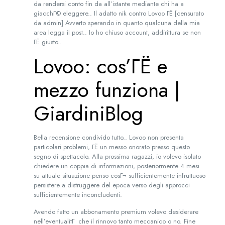
da rendersi conto fin da all’istante mediante chi ha a
giacchГ© eleggere.. Il adatto nik contro Lovoo ГЁ [censurato
da admin] Avverto sperando in quanto qualcuna della mia
area legga il post.. Io ho chiuso account, addirittura se non
ГЁ giusto..
Lovoo: cos’ГЁ e
mezzo funziona |
GiardiniBlog
Bella recensione condivido tutto.. Lovoo non presenta
particolari problemi, ГЁ un messo onorato presso questo
segno di spettacolo. Alla prossima ragazzi, io volevo isolato
chiedere un coppia di informazioni, posteriormente 4 mesi
su attuale situazione penso cosГ¬ sufficientemente infruttuoso
persistere a distruggere del epoca verso degli approcci
sufficientemente inconcludenti.
Avendo fatto un abbonamento premium volevo desiderare
nell’eventualitГ che il rinnovo tanto meccanico o no. Fine