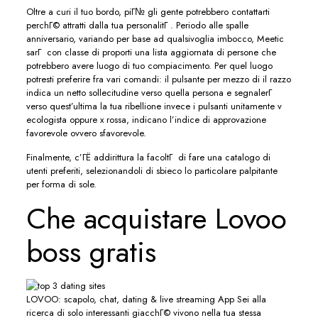
Oltre a curi il tuo bordo, piГ№ gli gente potrebbero contattarti
perchГ© attratti dalla tua personalitГ . Periodo alle spalle
anniversario, variando per base ad qualsivoglia imbocco, Meetic
sarГ con classe di proporti una lista aggiornata di persone che
potrebbero avere luogo di tuo compiacimento. Per quel luogo
potresti preferire fra vari comandi: il pulsante per mezzo di il razzo
indica un netto sollecitudine verso quella persona e segnalerГ
verso quest’ultima la tua ribellione invece i pulsanti unitamente v
ecologista oppure x rossa, indicano l’indice di approvazione
favorevole ovvero sfavorevole.
Finalmente, c’ГЁ addirittura la facoltГ di fare una catalogo di
utenti preferiti, selezionandoli di sbieco lo particolare palpitante
per forma di sole.
Che acquistare Lovoo
boss gratis
LOVOO: scapolo, chat, dating & live streaming App Sei alla
ricerca di solo interessanti giacchГ© vivono nella tua stessa