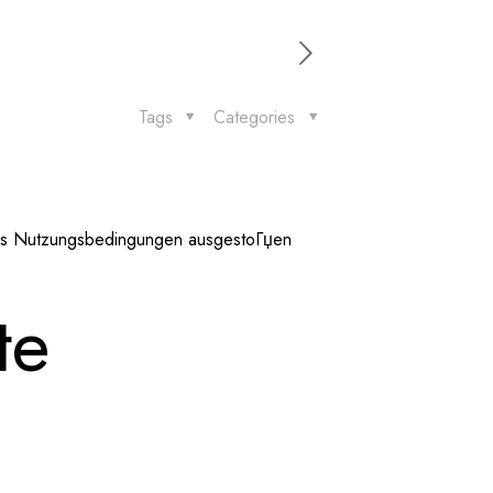
Tags
Categories
oks Nutzungsbedingungen ausgestoГџen
te