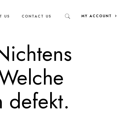
MY ACCOUNT
T US
CONTACT US
Nichtens
. Welche
 defekt.