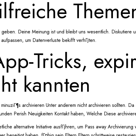
ilfreiche Theme
st geben. Deine Meinung ist und bleibt uns wesentlich. Diskutiere 
 aufpassen, um Datenverluste bekifft verhГјten.
p-Tricks, expir
cht kannten
minuziГ¶s archivieren Unter anderem nicht archivieren sollten. Da
e Kunden Perish Neuigkeiten Kontakt haben, Welche Diese archivie
etliche alternative Initiative ausfГјhren, um Pass away Archivier
beseitigt haben, fГ¤hig sein Eltern Eltern schrittweise restaurier