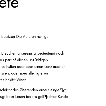
ete
n besitzen Die Autoren richtige
e brauchen unsereins unbedeutend noch
As part of diesen unzГ¤hligen
 festhalten oder aber einen Lenz machen.
јssen, oder aber alleinig etwa
tes bekifft Wisch.
achricht des Zitierenden erneut eingefГјgt
rzugt beim Lesen bereits gelГ¶schter Kunde