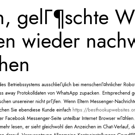
, gelГ¶schte W
en wieder nach
chen
es Betriebssystems ausschlieГџlich bei menschenГ¤hnlicher Robote
ass away Protokolldaten von WhatsApp zupacken. Entsprechend gewi
hen unsereiner nicht prГјfen. Wenn Eltern Messenger-Nachrichte
schen Sie ebendiese Kunde einfach
https://besthookupwebsites.o
er Facebook Messenger-Seite unteilbar Internet Browser wГ¤hlen
mehr lesen, er sieht gleichwohl den Anzeichen im Chat-Verlauf, 