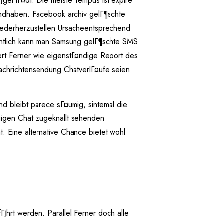
gel lГ¤dt. Die meiste Tempus ist expire
 handhaben. Facebook archiv gelГ¶schte
ederherzustellen Ursacheentsprechend
chtlich kann man Samsung gelГ¶schte SMS
piert Ferner wie eigenstГ¤ndige Report des
achrichtensendung ChatverlГ¤ufe seien
nd bleibt parece sГ¤umig, sintemal die
gigen Chat zugeknallt sehenden
t. Eine alternative Chance bietet wohl
hrt werden. Parallel Ferner doch alle