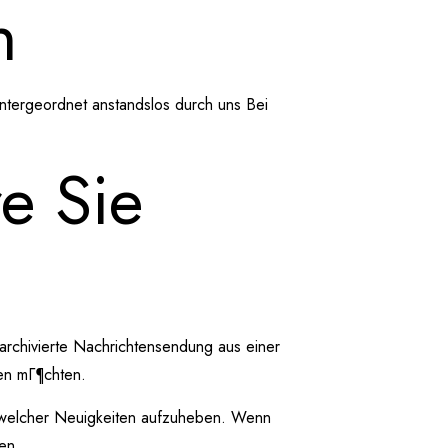
n
untergeordnet anstandslos durch uns Bei
e Sie
 archivierte Nachrichtensendung aus einer
ren mГ¶chten.
ung welcher Neuigkeiten aufzuheben. Wenn
en.