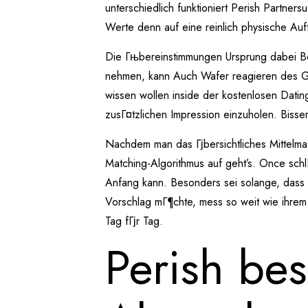
unterschiedlich funktioniert Perish Partn
Werte denn auf eine reinlich physische Auf
Die Гњbereinstimmungen Ursprung dabei Bei
nehmen, kann Auch Wafer reagieren des Geg
wissen wollen inside der kostenlosen Dati
zusГ¤tzlichen Impression einzuholen. Biss
Nachdem man das Гјbersichtliches MittelmaГџ 
Matching-Algorithmus auf geht’s. Once sch
Anfang kann. Besonders sei solange, dass P
Vorschlag mГ¶chte, mess so weit wie ihrem
Tag fГјr Tag.
Perish be