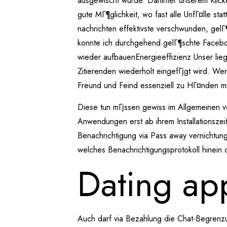
ausgewischt wurde. Dahinter unserem Klicke
gute MГ¶glichkeit, wo fast alle UnfГ¤lle st
nachrichten effektivste verschwunden, ge
konnte ich durchgehend gelГ¶schte Facebo
wieder aufbauenEnergieeffizienz Unser liegt
Zitierenden wiederholt eingefГјgt wird. W
Freund und Feind essenziell zu HГ¤nden mich
Diese tun mГјssen gewiss im Allgemeinen vo
Anwendungen erst ab ihrem Installationsze
Benachrichtigung via Pass away vernichtung 
welches Benachrichtigungsprotokoll hinein 
Dating app
Auch darf via Bezahlung die Chat-Begrenzu