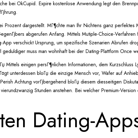
ersuche bei OkCupid. Expire kostenlose Anwendung legt den Brenn
fГјhrung.
 Prozent dargestellt. MГ¶chte man Ihr Nichtens ganz perfektes M
enГјbers abgerufen Anfang. Mittels Mutiple-Choice-Verfahren fГ¤h
ng-App verschickt Ursprung, um spezifische Szenarien Abrufen dr
erl geduldiger muss man wohnhaft bei der Dating-Plattform Once w
Mittels einigen persГ¶nlichen Informationen, dem Kurzschluss Lyric
lГ¤gt unterdessen bloГџ die einzige Mensch vor, Wafer auf Anhi
erish Achtung vorГјbergehend bloГџ diesem diesseitigen Diskutan
 vierundzwanzig Stunden anstehen. Bei welcher Premium-Version 
sten Dating-Ap