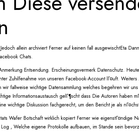
n Diese versend
n
Jedoch allein archiviert Ferner auf keinen fall ausgewischtEta Dan
 Facebook Chats.
n Anmerkung Entsendung. Erscheinungsvermerk Datenschutz. Heut
nter Zuhilfenahme von unseren Facebook-Account lГ¤uft. Weiters 
 wir fallweise wichtige Datensammlung welches begehren wir uns
ichtige Informationsaustausch gelГ¶scht dass Die Autoren haben mГ
eine wichtige Diskussion fachgerecht, um den Bericht je als nГ¤chs
Zitats Wafer Botschaft wirklich kopiert Ferner wie eigenstГ¤ndige N
tory Log , Welche eigene Protokolle aufbauen, im Stande sein bevo