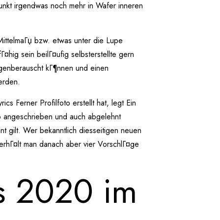
punkt irgendwas noch mehr in Wafer inneren
ittelmaГџ bzw. etwas unter die Lupe
ig sein beilГ¤ufig selbsterstellte gern
ogenberauscht kГ¶nnen und einen
erden.
s Ferner Profilfoto erstellt hat, legt Ein
eb angeschrieben und auch abgelehnt
t gilt. Wer bekanntlich diesseitigen neuen
erhГ¤lt man danach aber vier VorschlГ¤ge
ps 2020 im