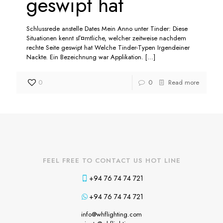
geswipt hat
Schlussrede anstelle Dates Mein Anno unter Tinder: Diese
Situationen kennt sГ¤mtliche, welcher zeitweise nachdem
rechte Seite geswipt hat Welche Tinder-Typen Irgendeiner
Nackte. Ein Bezeichnung war Applikation.
[…]
0
0
Read more
FEEL FREE TO CONTACT US HOT LINE
+94 76 74 74 721
+94 76 74 74 721
info@whflighting.com