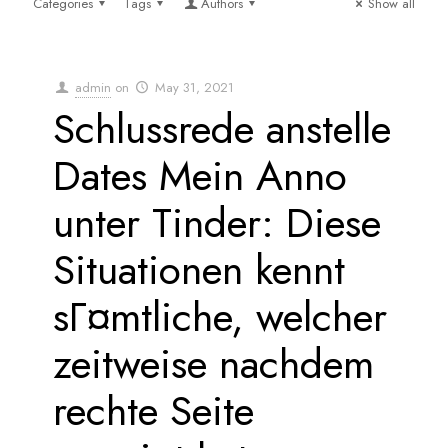
Categories
Tags
Authors
Show all
admin
on
May 31, 2021
Schlussrede anstelle
Dates Mein Anno
unter Tinder: Diese
Situationen kennt
sГ¤mtliche, welcher
zeitweise nachdem
rechte Seite