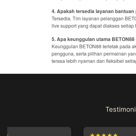
4. Apakah tersedia layanan bantua
Tersedia. Tim layanan pelanggan BET
live support yang dapat diakses setiap 
5. Apa keunggulan utama BETON88 d
Keunggulan BETON88 terletak pada ak
pengguna, serta pilihan permainan y
terasa lebih nyaman dan fleksibel setia
Testimon
★
★★★★★