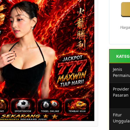
Me
Dap
Harga
pre
BE
KATEG
Jenis
Permain
Provider
Pasaran
Fitur
Unggula