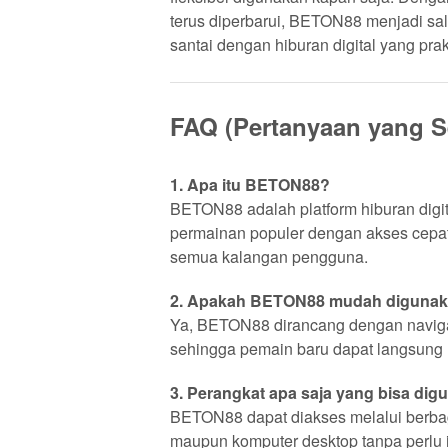
terus diperbarui, BETON88 menjadi sa
santai dengan hiburan digital yang prak
FAQ (Pertanyaan yang S
1. Apa itu BETON88?
BETON88 adalah platform hiburan digit
permainan populer dengan akses cepa
semua kalangan pengguna.
2. Apakah BETON88 mudah digunak
Ya, BETON88 dirancang dengan navigas
sehingga pemain baru dapat langsung 
3. Perangkat apa saja yang bisa d
BETON88 dapat diakses melalui berbaga
maupun komputer desktop tanpa perlu 