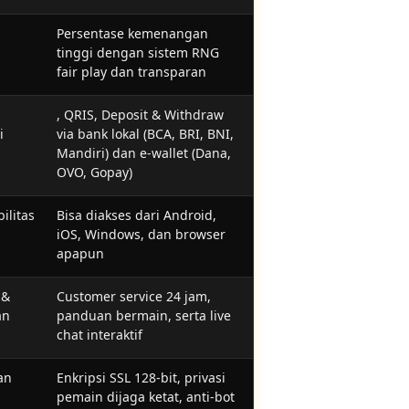
Persentase kemenangan
tinggi dengan sistem RNG
fair play dan transparan
, QRIS, Deposit & Withdraw
i
via bank lokal (BCA, BRI, BNI,
Mandiri) dan e-wallet (Dana,
OVO, Gopay)
ilitas
Bisa diakses dari Android,
iOS, Windows, dan browser
apapun
 &
Customer service 24 jam,
an
panduan bermain, serta live
chat interaktif
an
Enkripsi SSL 128-bit, privasi
pemain dijaga ketat, anti-bot