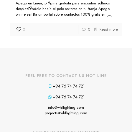
Apego en Linea, pГЎgina gratuita para encontrar solteros
desplazГЎndolo hacia el pelo solteras en tu franja Apego
online serГ­В­a un portal sobre contactos 100% gratis en
[…]
0
0
Read more
FEEL FREE TO CONTACT US HOT LINE
+94 76 74 74 721
+94 76 74 74 721
info@whflighting.com
projects@whflighting.com