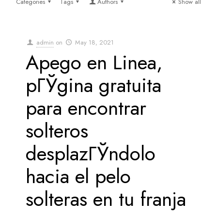
Categories
Tags
Authors
Show all
admin
on
May 18, 2021
Apego en Linea,
pГЎgina gratuita
para encontrar
solteros
desplazГЎndolo
hacia el pelo
solteras en tu franja