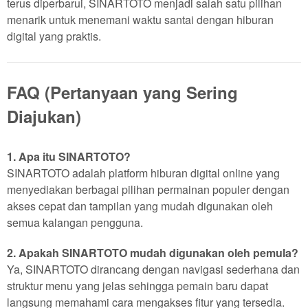
terus diperbarui, SINARTOTO menjadi salah satu pilihan
menarik untuk menemani waktu santai dengan hiburan
digital yang praktis.
FAQ (Pertanyaan yang Sering
Diajukan)
1. Apa itu SINARTOTO?
SINARTOTO adalah platform hiburan digital online yang
menyediakan berbagai pilihan permainan populer dengan
akses cepat dan tampilan yang mudah digunakan oleh
semua kalangan pengguna.
2. Apakah SINARTOTO mudah digunakan oleh pemula?
Ya, SINARTOTO dirancang dengan navigasi sederhana dan
struktur menu yang jelas sehingga pemain baru dapat
langsung memahami cara mengakses fitur yang tersedia.