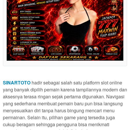
SINARTOTO
hadir sebagai salah satu platform slot online
yang banyak dipilih pemain karena tampilannya modern dan
aksesnya terasa ringan sejak pertama digunakan. Navigasi
yang sederhana membuat pemain baru pun bisa langsung
menyesuaikan diri tanpa harus bingung mencari menu
permainan. Selain itu, pilihan game yang tersedia juga
cukup beragam sehingga pengguna bisa menikmati