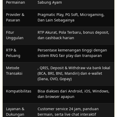
Permainan
Sabung Ayam
Member
Provider &
Pragmatic Play, PG Soft, Microgaming,
Pilih
VIP
Pasaran
Dan Lain Sebagainya
100.000
Rp
Fitur
RTP Akurat, Pola Terbaru, bonus deposit,
Dapatkan
Unggulan
dan cashback harian
layanan
prioritas,
bonus
RTP &
Persentase kemenangan tinggi dengan
mingguan,
Peluang
sistem RNG fair play dan transparan
prediksi
eksklusif,
Metode
, QRIS, Deposit & Withdraw via bank lokal
dan support
Transaksi
(BCA, BRI, BNI, Mandiri) dan e-wallet
khusus dari
(Dana, OVO, Gopay)
tim
SINARTOTO.
Kompatibilitas
Bisa diakses dari Android, iOS, Windows,
dan browser apapun
Layanan &
Customer service 24 jam, panduan
Dukungan
bermain, serta live chat interaktif