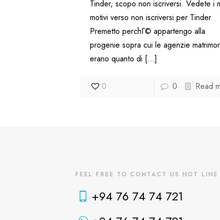
Tinder, scopo non iscriversi. Vedete i 
motivi verso non iscriversi per Tinder
Premetto perchГ© appartengo alla
progenie sopra cui le agenzie matrimoni
erano quanto di
[…]
0
0
Read 
FEEL FREE TO CONTACT US HOT LINE
+94 76 74 74 721