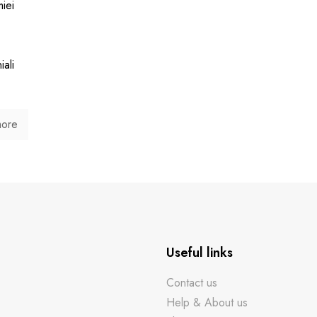
miei
ali
more
Useful links
Contact us
Help & About us