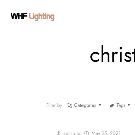
chris
Filter by
Categories
Tags
admin
on
May 25, 2021