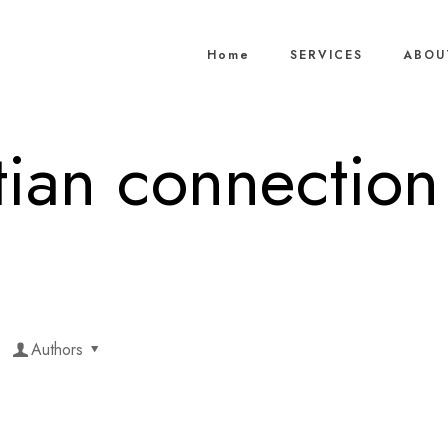
Home
SERVICES
ABOU
tian connection 
Authors